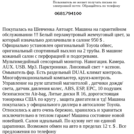
Пользователь не желает получать письма по
электронной почте. Обращайтесь по телефону
Покупалась на Шевченка Автоарт. Машина на гарантийном
обслуживании !!! Белый перламутровый жемчуговый цвет, за
который изначально доплачивали в салоне 950 $ .
Официально установлен оригинальный Toyota обвес,
оригинальный спортивный выхлоп на 2 трубы. В машине
кожаный салон с перфорацией и подогревами.
Мультимедийный сенсорный монитор. Навигация. Камера.
AUX. USB. Mp3. Парктроники. Линзовый свет + ксенон.
Омыватель фар. Есть раздельный DUAL климат контроль.
Многофункциональный компьютер, круиз-контроль.
Управление на руле штатной магнитолой , датчики дождя/
света, датчик давления колес, ABS, ESP, EPС, 10 подушек
безопасности Air-bag, Литые диски R 16, дорогостоящая
тонировка США по кругу , защита двигателя и тд! Машина
покупалась у официального диллера в автосалоне Toyota.
Относились к авто очень бережно, хранилось и храниться
исключительно в теплом гараже! Машина состояние новой
новейшей. Салон идеальный. По кузову нет ни единой
царапинки. Возможен обмен на авто в пределах 12 т. $ . Все
предложения по телефону