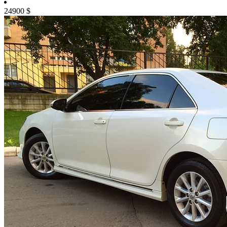
24900
$