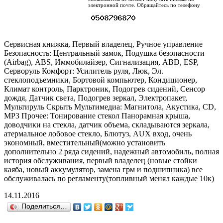
электронной почте. Обращайтесь по телефону
Сервисная книжка, Первый владелец, Ручное управление
Безопасность: Центральный замок, Подушка безопасности
(Airbag), ABS, Иммобилайзер, Сигнализация, ABD, ESP,
Серворуль Комфорт: Усилитель руля, Люк, Эл.
стеклоподъемники, Бортовой компьютер, Кондиционер,
Климат контроль, Парктроник, Подогрев сидений, Сенсор
дождя, Датчик света, Подогрев зеркал, Электропакет,
Мультируль Скрыть Мультимедиа: Магнитола, Акустика, CD,
MP3 Прочее: Тонирование стекол Панорамная крыша,
доводчики на стекла, датчик объема, складываются зеркала,
атермальное лобовое стекло, Блютуз, AUX вход, очень
экономный, вместительный(можно установить
дополнительно 2 ряда сидений, надежный автомобиль, полная
история обслуживания, первый владелец (новые стойки
каяба, новый аккумулятор, замена грм и подшипника) все
обслуживалась по регламенту(топливный менял каждые 10к)
14.11.2016
Поделиться…