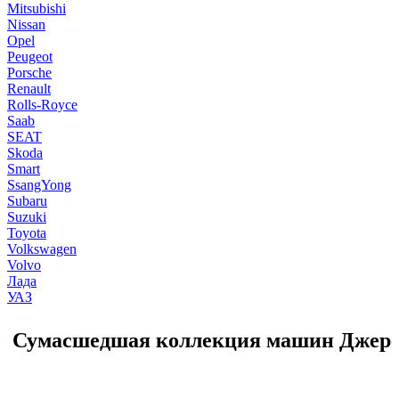
Mitsubishi
Nissan
Opel
Peugeot
Porsche
Renault
Rolls-Royce
Saab
SEAT
Skoda
Smart
SsangYong
Subaru
Suzuki
Toyota
Volkswagen
Volvo
Лада
УАЗ
Сумасшедшая коллекция машин Джере