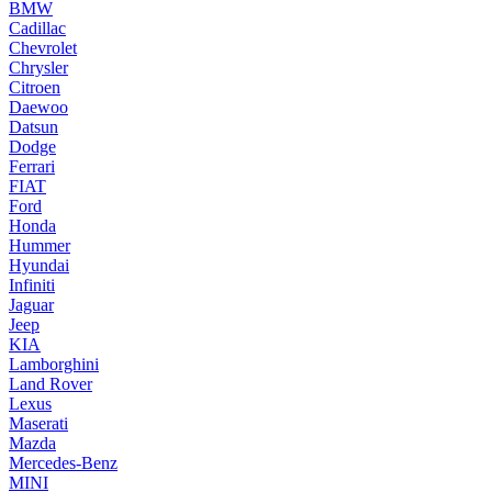
BMW
Cadillac
Chevrolet
Chrysler
Citroen
Daewoo
Datsun
Dodge
Ferrari
FIAT
Ford
Honda
Hummer
Hyundai
Infiniti
Jaguar
Jeep
KIA
Lamborghini
Land Rover
Lexus
Maserati
Mazda
Mercedes-Benz
MINI