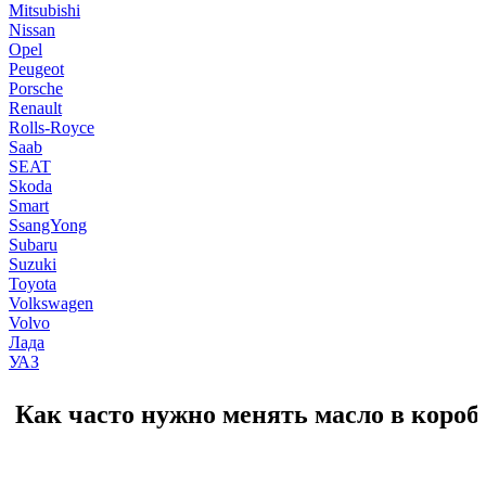
Mitsubishi
Nissan
Opel
Peugeot
Porsche
Renault
Rolls-Royce
Saab
SEAT
Skoda
Smart
SsangYong
Subaru
Suzuki
Toyota
Volkswagen
Volvo
Лада
УАЗ
Как часто нужно менять масло в короб