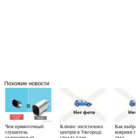
Похожие новости
Чем прямоточный
Клінінг логістичних
Как выбра
глушитель
центрів в Ужгороді:
коврики п
отличается от
ціна та план
авто