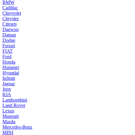
BMW
Cadillac
Chevrolet
Chrysler
Citroen
Daewoo
Datsun
Dodge
Ferrari
FIAT
Ford
Honda
Hummer
Hyundai
Infiniti
Jaguar
Jeep
KIA
Lamborghini
Land Rover
Lexus
Maserati
Mazda
Mercedes-Benz
MINI