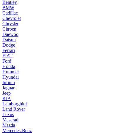
Bentley
BMW
Cadillac
Chevrolet
Chrysler
Citroen
Daewoo
Datsun
Dodge
Ferrari
FIAT
Ford
Honda
Hummer
Hyundai
Infiniti
Jaguar
Jeep
KIA
Lamborghini
Land Rover
Lexus
Maserati
Mazda
Mercedes-Benz