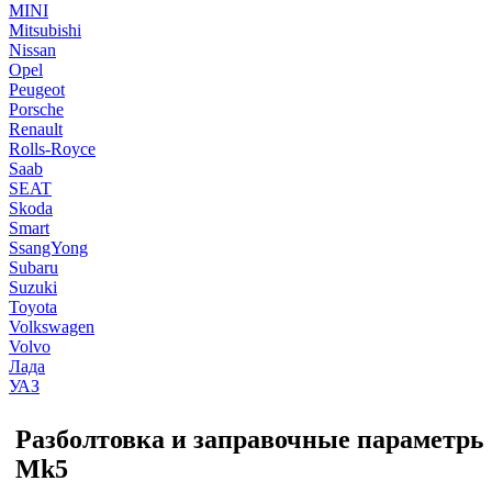
MINI
Mitsubishi
Nissan
Opel
Peugeot
Porsche
Renault
Rolls-Royce
Saab
SEAT
Skoda
Smart
SsangYong
Subaru
Suzuki
Toyota
Volkswagen
Volvo
Лада
УАЗ
Разболтовка и заправочные параметры 
Mk5