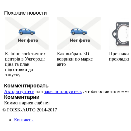
Похожие новости
Клінінг логістичних
Как выбрать 3D
Признаки 
центрів в Ужгороді:
коврики по марке
прокладки
ціна та план
авто
підготовки до
запуску
Комментировать
Авторизуйтесь
или
зарегистрируйтесь
, чтобы оставить комме
Комментарии
Комментариев ещё нет
© POISK-
AUTO
2014-2017
Контакты