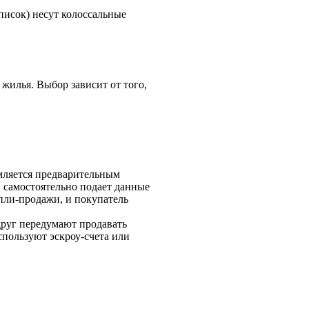
писок) несут колоссальные
жилья. Выбор зависит от того,
рмляется предварительным
и самостоятельно подает данные
упли-продажи, и покупатель
друг передумают продавать
спользуют эскроу-счета или