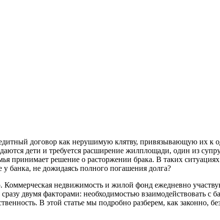
редитный договор как нерушимую клятву, привязывающую их к 
ждаются дети и требуется расширение жилплощади, один из супр
емья принимает решение о расторжении брака. В таких ситуация
ге у банка, не дожидаясь полного погашения долга?
. Коммерческая недвижимость и жилой фонд ежедневно участвую
я сразу двумя факторами: необходимостью взаимодействовать с 
венность. В этой статье мы подробно разберем, как законно, бе