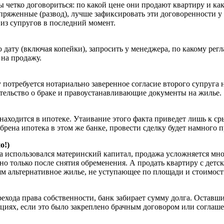
ы четко договориться: по какой цене они продают квартиру и ка
пряженные (развод), лучше зафиксировать эти договоренности у
из супругов в последний момент.
дату (включая копейки), запросить у менеджера, по какому регл
на продажу.
требуется нотариально заверенное согласие второго супруга на
етельство о браке и правоустанавливающие документы на жилье.
находится в ипотеке. Утаивание этого факта приведет лишь к ср
брена ипотека в этом же банке, провести сделку будет намного 
о!)
а использовался материнский капитал, продажа усложняется мног
о только после снятия обременения. А продать квартиру с детс
ям альтернативное жилье, не уступающее по площади и стоимост
хода права собственности, банк забирает сумму долга. Оставши
циях, если это было закреплено брачным договором или соглаше