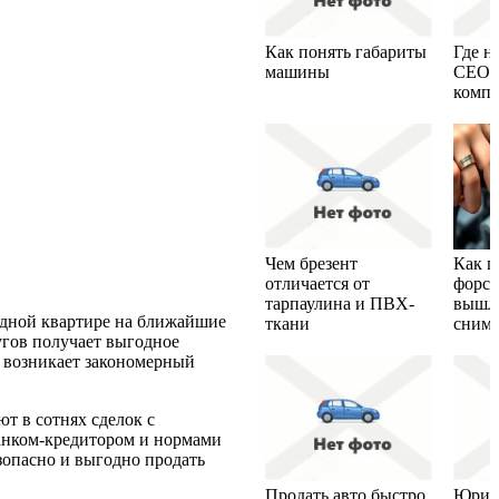
Как понять габариты
Где н
машины
CEO 
комп
Чем брезент
Как п
отличается от
форсу
тарпаулина и ПВХ-
вышла
одной квартире на ближайшие
ткани
снима
угов получает выгодное
х возникает закономерный
т в сотнях сделок с
банком-кредитором и нормами
зопасно и выгодно продать
Продать авто быстро
Юрид