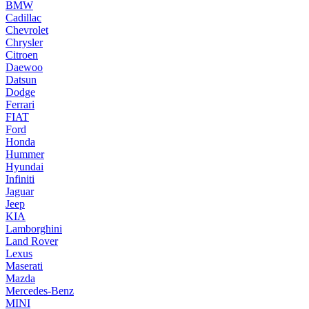
BMW
Cadillac
Chevrolet
Chrysler
Citroen
Daewoo
Datsun
Dodge
Ferrari
FIAT
Ford
Honda
Hummer
Hyundai
Infiniti
Jaguar
Jeep
KIA
Lamborghini
Land Rover
Lexus
Maserati
Mazda
Mercedes-Benz
MINI