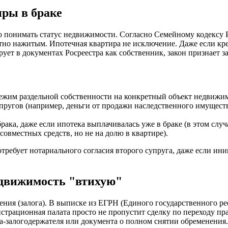
ры в браке
о понимать статус недвижимости. Согласно Семейному кодексу 
стно нажитым. Ипотечная квартира не исключение. Даже если к
рует в документах Росреестра как собственник, закон признает 
режим раздельной собственности на конкретный объект недвижи
пругов (например, деньги от продажи наследственного имуществ
ака, даже если ипотека выплачивалась уже в браке (в этом случ
овместных средств, но не на долю в квартире).
ребует нотариального согласия второго супруга, даже если ин
едвижимость "втихую"
ния (залога). В выписке из ЕГРН (Единого государственного ре
егистрационная палата просто не пропустит сделку по переходу п
а-залогодержателя или документа о полном снятии обременения.