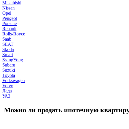
Mitsubishi
Nissan
Opel
Peugeot
Porsche
Renault
Rolls-Royce
Saab
SEAT
Skoda
Smart
SsangYong
Subaru
Suzuki
Toyota
Volkswagen
Volvo
Лада
УАЗ
Можно ли продать ипотечную квартиру