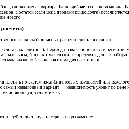
 банк, где заложена квартира. Банк одобряет его как заемщика. В
одавцов, а остаток (если цена продажи выше долга) перечисляетс
ние нового.
 расчеты)
твенные сервисы безопасных расчетов для таких сделок.
е счета (аккредитивы). Переход права собственности регистриру
м владельцем, банк автоматически распределяет деньги: забирает
 Это максимально безопасная схема для всех сторон.
ли платить по счетам из-за финансовых трудностей или тяжелого
 это самый невыгодный вариант — недвижимость уходит по цене 
, не оставив супругам ничего.
ть, действовать нужно строго по регламенту.