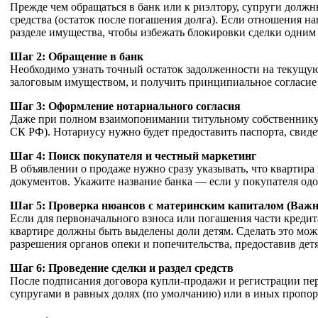
Прежде чем обращаться в банк или к риэлтору, супруги должн
средства (остаток после погашения долга). Если отношения на
разделе имущества, чтобы избежать блокировки сделки одним 
Шаг 2: Обращение в банк
Необходимо узнать точный остаток задолженности на текущую 
залоговым имуществом, и получить принципиальное согласие 
Шаг 3: Оформление нотариального согласия
Даже при полном взаимопонимании титульному собственнику по
СК РФ). Нотариусу нужно будет предоставить паспорта, свид
Шаг 4: Поиск покупателя и честный маркетинг
В объявлении о продаже нужно сразу указывать, что квартира 
документов. Укажите название банка — если у покупателя одо
Шаг 5: Проверка нюансов с материнским капиталом (Важн
Если для первоначального взноса или погашения части кредит
квартире должны быть выделены доли детям. Сделать это можн
разрешения органов опеки и попечительства, предоставив дет
Шаг 6: Проведение сделки и раздел средств
После подписания договора купли-продажи и регистрации пере
супругами в равных долях (по умолчанию) или в иных пропор