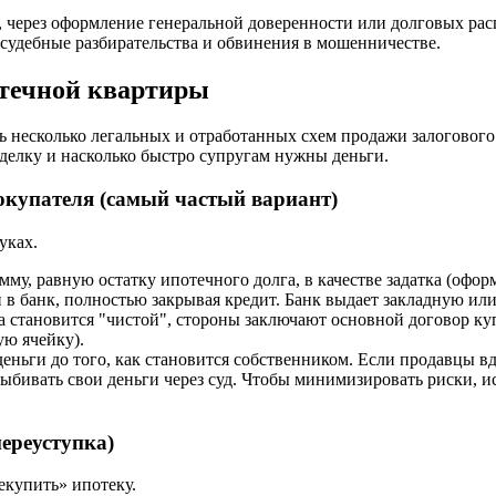
 через оформление генеральной доверенности или долговых рас
т судебные разбирательства и обвинения в мошенничестве.
отечной квартиры
несколько легальных и отработанных схем продажи залогового 
 сделку и насколько быстро супругам нужны деньги.
покупателя (самый частый вариант)
уках.
му, равную остатку ипотечного долга, в качестве задатка (офо
 в банк, полностью закрывая кредит. Банк выдает закладную ил
ра становится "чистой", стороны заключают основной договор к
ую ячейку).
деньги до того, как становится собственником. Если продавцы в
ыбивать свои деньги через суд. Чтобы минимизировать риски, и
ереуступка)
екупить» ипотеку.