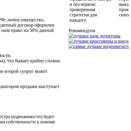
и без нервов:
выкуп
проверенная
прове
стратегия для
сняти
РФ, любое имущество,
каждого
редитный договор оформлен
за ним право на 50% данной
Рекомендуем
мости.
а), что бывает крайне сложно
ае второй супруг может
ициатором продажи выступает
естра недвижимости) будет
рава собственности к новому