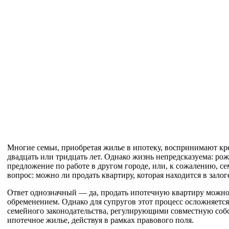
Многие семьи, приобретая жилье в ипотеку, воспринимают к
двадцать или тридцать лет. Однако жизнь непредсказуема: ро
предложение по работе в другом городе, или, к сожалению, с
вопрос: можно ли продать квартиру, которая находится в зало
Ответ однозначный — да, продать ипотечную квартиру можно
обременением. Однако для супругов этот процесс осложняетс
семейного законодательства, регулирующими совместную собст
ипотечное жилье, действуя в рамках правового поля.