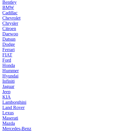
Bentley
BMW
Cadillac
Chevrolet
Chrysler
Citroen
Daewoo
Datsun
Dodge
Ferrari
FIAT
Ford
Honda
Hummer
Hyundai
Infiniti
Jaguar
Jeep
KIA
Lamborghini
Land Rover
Lexus
Maserati
Mazda
Mercedes-Benz