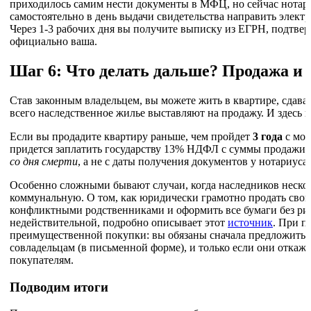
приходилось самим нести документы в МФЦ, но сейчас нотар
самостоятельно в день выдачи свидетельства направить элект
Через 1-3 рабочих дня вы получите выписку из ЕГРН, подтве
официально ваша.
Шаг 6: Что делать дальше? Продажа и 
Став законным владельцем, вы можете жить в квартире, сдават
всего наследственное жилье выставляют на продажу. И здесь к
Если вы продадите квартиру раньше, чем пройдет
3 года
с мом
придется заплатить государству 13% НДФЛ с суммы продажи.
со дня смерти
, а не с даты получения документов у нотариуса
Особенно сложными бывают случаи, когда наследников нескол
коммунальную. О том, как юридически грамотно продать свою
конфликтными родственниками и оформить все бумаги без ри
недействительной, подробно описывает этот
источник
. При п
преимущественной покупки: вы обязаны сначала предложить 
совладельцам (в письменной форме), и только если они откажу
покупателям.
Подводим итоги