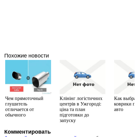
Похожие новости
Чем прямоточный
Клінінг логістичних
Как выбра
глушитель
центрів в Ужгороді:
коврики п
отличается от
ціна та план
авто
обычного
підготовки до
запуску
Комментировать