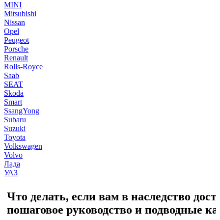
MINI
Mitsubishi
Nissan
Opel
Peugeot
Porsche
Renault
Rolls-Royce
Saab
SEAT
Skoda
Smart
SsangYong
Subaru
Suzuki
Toyota
Volkswagen
Volvo
Лада
УАЗ
Что делать, если вам в наследство дост
пошаговое руководство и подводные к