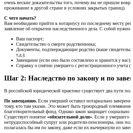
очень веские доказательства того, почему вы не пришли вовре
проживание в другой стране в условиях закрытых границ).
С чего начать?
Вам необходимо прийти к нотариусу по последнему месту рег
заявление об открытии наследственного дела. С собой нужно 
Ваш паспорт;
Свидетельство о смерти родственника;
Документы, подтверждающие родство (ваше свидетельств
т.д.);
Завещание (если оно было составлено и хранится у вас);
Справку о снятии умершего с регистрационного учета (
Шаг 2: Наследство по закону и по зав
В российской юридической практике существует два пути пол
По завещанию.
Если умерший оставил нотариально заверенно
тому, кто там указан. Это может быть троюродный племянник, 
благотворительный фонд. Однако закон защищает социально у
Существует понятие
«обязательной доли»
. Если у умершего 
нетрудоспособный супруг или родители-пенсионеры, они получ
полагалась бы им по закону, даже если их вычеркнули из заве