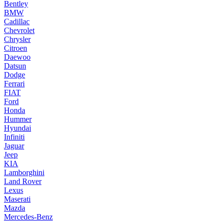
Bentley
BMW
Cadillac
Chevrolet
Chrysler
Citroen
Daewoo
Datsun
Dodge
Ferrari
FIAT
Ford
Honda
Hummer
Hyundai
Infiniti
Jaguar
Jeep
KIA
Lamborghini
Land Rover
Lexus
Maserati
Mazda
Mercedes-Benz