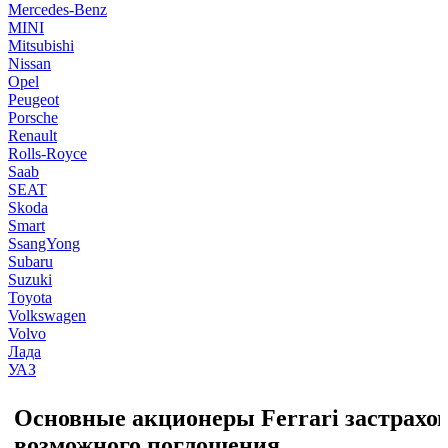
Mercedes-Benz
MINI
Mitsubishi
Nissan
Opel
Peugeot
Porsche
Renault
Rolls-Royce
Saab
SEAT
Skoda
Smart
SsangYong
Subaru
Suzuki
Toyota
Volkswagen
Volvo
Лада
УАЗ
Основные акционеры Ferrari застрахо
возможного поглощения