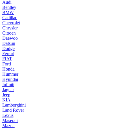
Audi
Bentley
BMW
Cadillac
Chevrolet
Chrysler
Citroen
Daewoo
Datsun
Dodge
Ferrari
FIAT
Ford
Honda
Hummer
Hyundai
Infiniti
Jaguar
Jeep
KIA
Lamborghini
Land Rover
Lexus
Maserati
Mazda