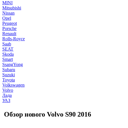
MINI
Mitsubishi
Nissan
Opel
Peugeot
Porsche
Renault
Rolls-Royce
Saab
SEAT
Skoda
Smart
SsangYong
Subaru
Suzuki
Toyota
Volkswagen
Volvo
Лада
УАЗ
Обзор нового Volvo S90 2016