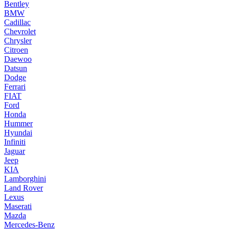
Bentley
BMW
Cadillac
Chevrolet
Chrysler
Citroen
Daewoo
Datsun
Dodge
Ferrari
FIAT
Ford
Honda
Hummer
Hyundai
Infiniti
Jaguar
Jeep
KIA
Lamborghini
Land Rover
Lexus
Maserati
Mazda
Mercedes-Benz