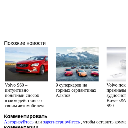
Похожие новости
Volvo S60 –
9 суперкаров на
Volvo пока
интуитивно
горных серпантинах
премиаль
понятный способ
Альпов
аудиосист
взаимодействия со
Bowers&Wi
своим автомобилем
S90
Комментировать
Авторизуйтесь
или
зарегистрируйтесь
, чтобы оставить комме
Комментарии