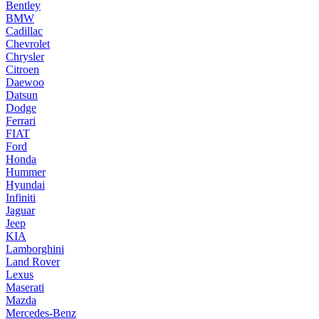
Bentley
BMW
Cadillac
Chevrolet
Chrysler
Citroen
Daewoo
Datsun
Dodge
Ferrari
FIAT
Ford
Honda
Hummer
Hyundai
Infiniti
Jaguar
Jeep
KIA
Lamborghini
Land Rover
Lexus
Maserati
Mazda
Mercedes-Benz