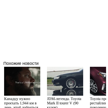
Похожие новости
Канадцу нужно
JDM-легенда. Toyota
Toyota пре
проехать 1,944 км в
Mark II tourer V (90
рестайлинг
день, чтоб добраться
кузов)
поколения 