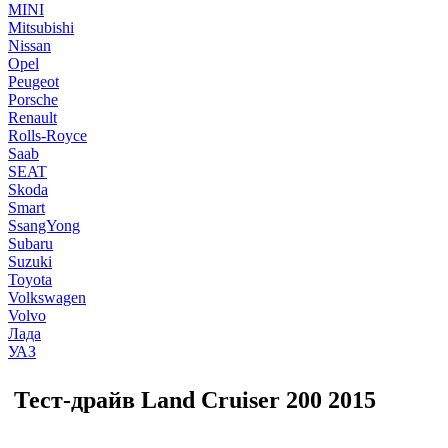
MINI
Mitsubishi
Nissan
Opel
Peugeot
Porsche
Renault
Rolls-Royce
Saab
SEAT
Skoda
Smart
SsangYong
Subaru
Suzuki
Toyota
Volkswagen
Volvo
Лада
УАЗ
Тест-драйв Land Cruiser 200 2015