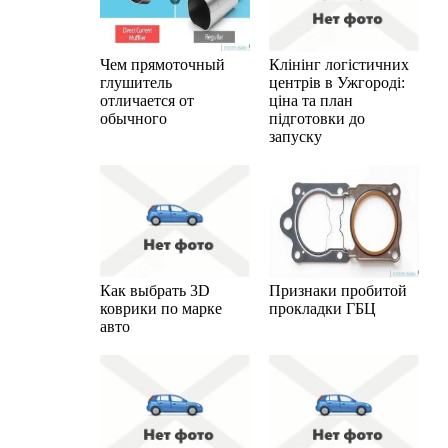
Чем прямоточный
Клінінг логістичних
глушитель
центрів в Ужгороді:
отличается от
ціна та план
обычного
підготовки до
запуску
Как выбрать 3D
Признаки пробитой
коврики по марке
прокладки ГБЦ
авто