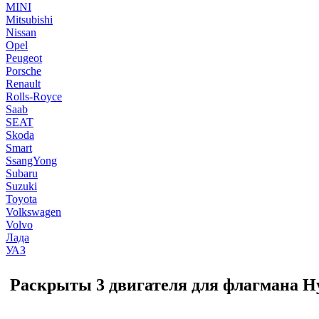
MINI
Mitsubishi
Nissan
Opel
Peugeot
Porsche
Renault
Rolls-Royce
Saab
SEAT
Skoda
Smart
SsangYong
Subaru
Suzuki
Toyota
Volkswagen
Volvo
Лада
УАЗ
Раскрыты 3 двигателя для флагмана Hy