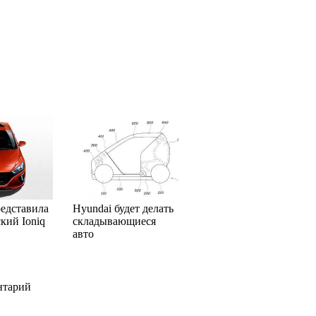
редставила
Hyundai будет делать
кий Ioniq
складывающиеся
авто
нтарий