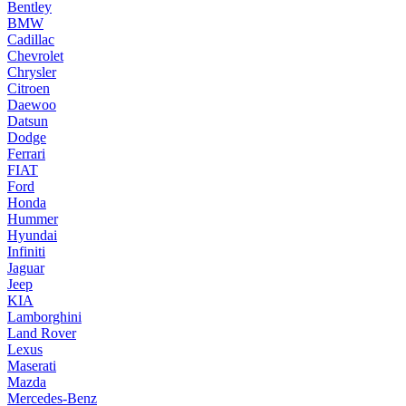
Bentley
BMW
Cadillac
Chevrolet
Chrysler
Citroen
Daewoo
Datsun
Dodge
Ferrari
FIAT
Ford
Honda
Hummer
Hyundai
Infiniti
Jaguar
Jeep
KIA
Lamborghini
Land Rover
Lexus
Maserati
Mazda
Mercedes-Benz