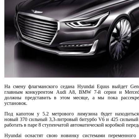
На смену флагманского седана Hyundai Equus выйдет Gene
главным конкурентом Audi A8, BMW 7-й серии и Mercede
должны представить в этом месяце, а мы пока рассекр
установок.
Под капотом у 5.2 метрового лимузина будет находитьс
новый 370 сильный 3,3-литровый битурбо V6 и 425 сильный 
работать в паре 8 ступенчатой автоматической коробкой перед
Hyundai оснастят свою новинку системами переменного