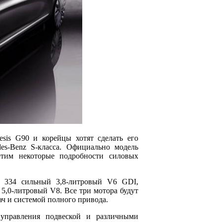
sis G90 и корейцы хотят сделать его
s-Benz S-класса. Официально модель
етим некоторые подробности силовых
я 334 сильный 3,8-литровый V6 GDI,
5,0-литровый V8. Все три мотора будут
ач и системой полного привода.
 управления подвеской и различными