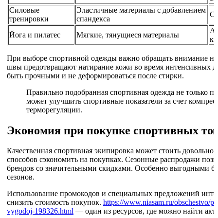
Силовые
Эластичные материалы с добавлением
Св
тренировки
спандекса
Ан
Йога и пилатес
Мягкие, тянущиеся материалы
кр
При выборе спортивной одежды важно обращать внимание на
швы предотвращают натирание кожи во время интенсивных д
быть прочными и не деформироваться после стирки.
Правильно подобранная спортивная одежда не только п
может улучшить спортивные показатели за счет компре
терморегуляции.
Экономия при покупке спортивных то
Качественная спортивная экипировка может стоить довольно д
способов сэкономить на покупках. Сезонные распродажи поз
брендов со значительными скидками. Особенно выгодными б
сезонов.
Использование промокодов и специальных предложений инте
снизить стоимость покупок.
https://www.niasam.ru/obschestvo/p
vygodoj-198326.html
— один из ресурсов, где можно найти акт