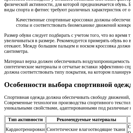
физической активности, для которой предназначается обувь. Б
виды спорта и фитнес требуют различных характеристик от об
Качественные спортивные кроссовки должны обеспечив
стопы и соответствовать биомеханике движений конкрет
Размер обуви следует подбирать с учетом того, что во время 
увеличиваться в размере. Рекомендуется примерять обувь во в
отекают. Между большим пальцем и носком кроссовка должно о
сантиметра.
Материал верха должен обеспечивать воздухопроницаемость и
синтетические материалы и сетчатые вставки эффективно спра
должна соответствовать типу покрытия, на котором планирую
Особенности выбора спортивной одеж
Спортивная одежда должна обеспечивать свободу движений, т
Современные технологии производства спортивного текстиля 
уникальными свойствами, адаптированными под различные в
Тип активности
Рекомендуемые материалы
Об
Кардиотренировки
Синтетические влагоотводящие ткани
со