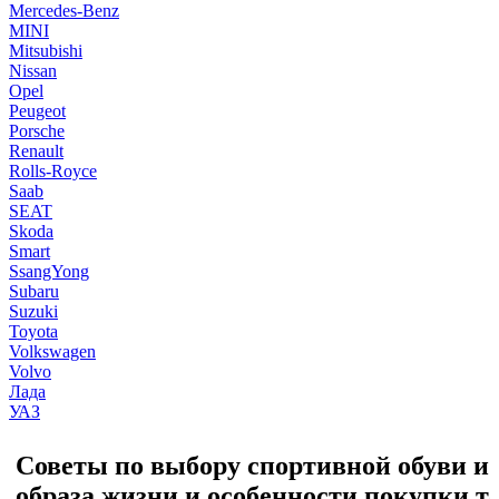
Mercedes-Benz
MINI
Mitsubishi
Nissan
Opel
Peugeot
Porsche
Renault
Rolls-Royce
Saab
SEAT
Skoda
Smart
SsangYong
Subaru
Suzuki
Toyota
Volkswagen
Volvo
Лада
УАЗ
Советы по выбору спортивной обуви и
образа жизни и особенности покупки т