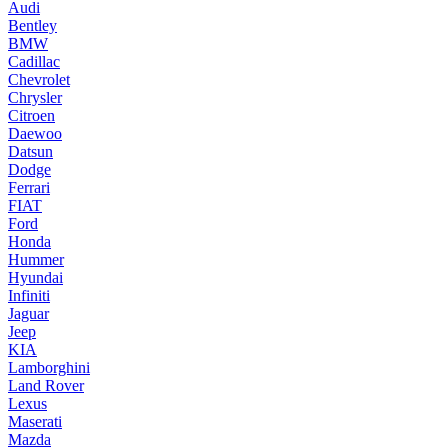
Audi
Bentley
BMW
Cadillac
Chevrolet
Chrysler
Citroen
Daewoo
Datsun
Dodge
Ferrari
FIAT
Ford
Honda
Hummer
Hyundai
Infiniti
Jaguar
Jeep
KIA
Lamborghini
Land Rover
Lexus
Maserati
Mazda