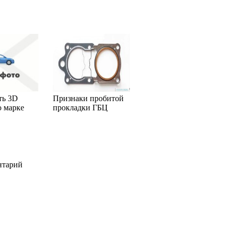
ть 3D
Признаки пробитой
о марке
прокладки ГБЦ
нтарий