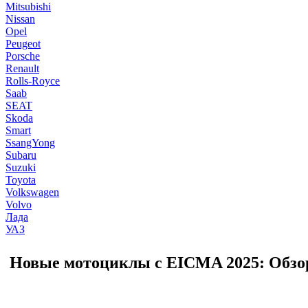
Mitsubishi
Nissan
Opel
Peugeot
Porsche
Renault
Rolls-Royce
Saab
SEAT
Skoda
Smart
SsangYong
Subaru
Suzuki
Toyota
Volkswagen
Volvo
Лада
УАЗ
Новые мотоциклы с EICMA 2025: Обзо