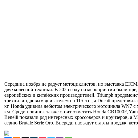
Середина ноября не радует мотоциклистов, но выставка EIC
двухколесной техники. В 2025 году на мероприятии были пре
европейских и китайских производителей. Triumph продемонст
трехцилиндровым двигателем на 115 л.с., а Ducati представила 
кг. Honda удивила дебютом электрического мотоцикла WN7 с 
км. Среди новинок также стоит отметить Honda CB1000F, Yam
Benelli показали ряд интересных кроссоверов и круизеров, а
серию Brutale Serie Oro. Впереди нас ждут старты продаж, кото