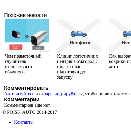
Похожие новости
Чем прямоточный
Клінінг логістичних
Как выбра
глушитель
центрів в Ужгороді:
коврики п
отличается от
ціна та план
авто
обычного
підготовки до
запуску
Комментировать
Авторизуйтесь
или
зарегистрируйтесь
, чтобы оставить комме
Комментарии
Комментариев ещё нет
© POISK-
AUTO
2014-2017
Контакты