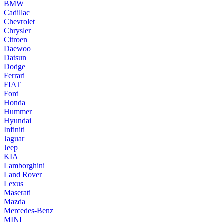
BMW
Cadillac
Chevrolet
Chrysler
Citroen
Daewoo
Datsun
Dodge
Ferrari
FIAT
Ford
Honda
Hummer
Hyundai
Infiniti
Jaguar
Jeep
KIA
Lamborghini
Land Rover
Lexus
Maserati
Mazda
Mercedes-Benz
MINI