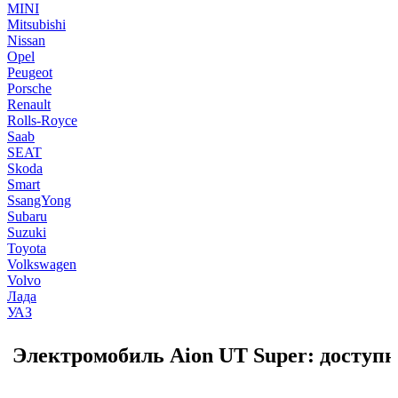
MINI
Mitsubishi
Nissan
Opel
Peugeot
Porsche
Renault
Rolls-Royce
Saab
SEAT
Skoda
Smart
SsangYong
Subaru
Suzuki
Toyota
Volkswagen
Volvo
Лада
УАЗ
Электромобиль Aion UT Super: доступ