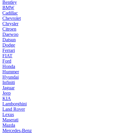
Bentley
BMW
Cadillac
Chevrolet
Chrysler
Citroen
Daewoo
Datsun
Dodge
Ferrari
FIAT
Ford
Honda
Hummer
Hyundai
Infiniti
Jaguar
Jeep
KIA
Lamborghini
Land Rover
Lexus
Maserati
Mazda
Mercedes-Benz