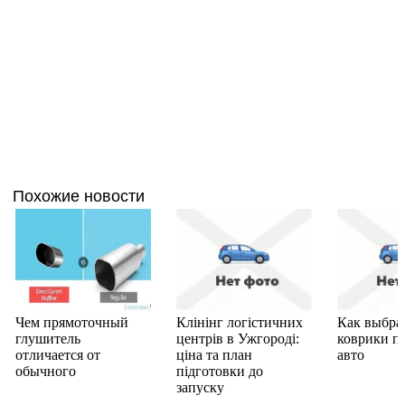
Похожие новости
Чем прямоточный
Клінінг логістичних
Как выбра
глушитель
центрів в Ужгороді:
коврики п
отличается от
ціна та план
авто
обычного
підготовки до
запуску