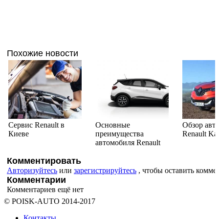
Похожие новости
Сервис Renault в
Основные
Обзор авт
Киеве
преимущества
Renault Ka
автомобиля Renault
Комментировать
Авторизуйтесь
или
зарегистрируйтесь
, чтобы оставить комме
Комментарии
Комментариев ещё нет
© POISK-
AUTO
2014-2017
Контакты