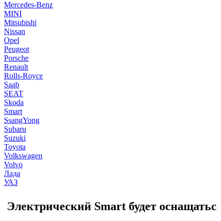
Mercedes-Benz
MINI
Mitsubishi
Nissan
Opel
Peugeot
Porsche
Renault
Rolls-Royce
Saab
SEAT
Skoda
Smart
SsangYong
Subaru
Suzuki
Toyota
Volkswagen
Volvo
Лада
УАЗ
Электрический Smart будет оснащаться