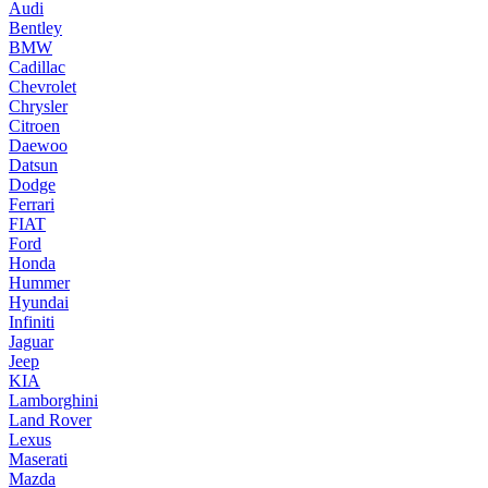
Audi
Bentley
BMW
Cadillac
Chevrolet
Chrysler
Citroen
Daewoo
Datsun
Dodge
Ferrari
FIAT
Ford
Honda
Hummer
Hyundai
Infiniti
Jaguar
Jeep
KIA
Lamborghini
Land Rover
Lexus
Maserati
Mazda