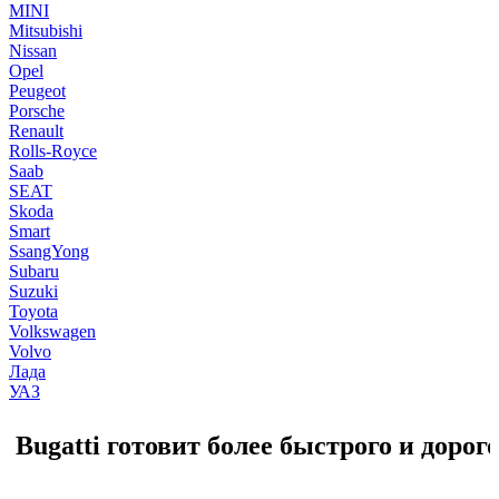
MINI
Mitsubishi
Nissan
Opel
Peugeot
Porsche
Renault
Rolls-Royce
Saab
SEAT
Skoda
Smart
SsangYong
Subaru
Suzuki
Toyota
Volkswagen
Volvo
Лада
УАЗ
Bugatti готовит более быстрого и дорог