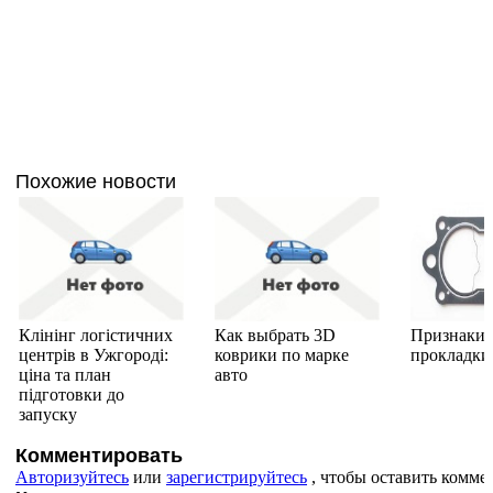
Похожие новости
Клінінг логістичних
Как выбрать 3D
Признаки 
центрів в Ужгороді:
коврики по марке
прокладки
ціна та план
авто
підготовки до
запуску
Комментировать
Авторизуйтесь
или
зарегистрируйтесь
, чтобы оставить комме