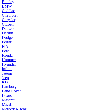
Bentley
BMW
Cadillac
Chevrolet
Chrysler
Citroen
Daewoo
Datsun
Dodge
Ferrari
FIAT
Ford
Honda
Hummer
Hyundai
Infiniti
Jaguar
Jeep
KIA
Lamborghini
Land Rover
Lexus
Maserati
Mazda
Mercedes-Benz