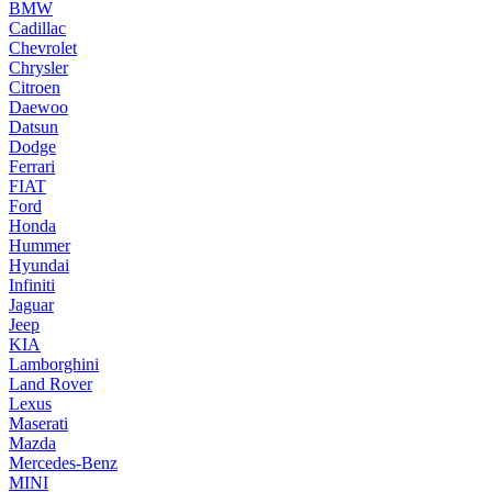
BMW
Cadillac
Chevrolet
Chrysler
Citroen
Daewoo
Datsun
Dodge
Ferrari
FIAT
Ford
Honda
Hummer
Hyundai
Infiniti
Jaguar
Jeep
KIA
Lamborghini
Land Rover
Lexus
Maserati
Mazda
Mercedes-Benz
MINI