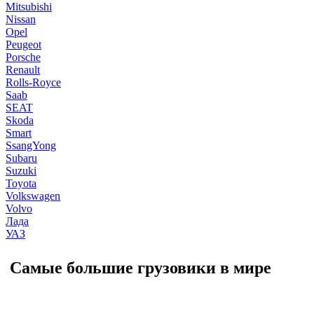
Mitsubishi
Nissan
Opel
Peugeot
Porsche
Renault
Rolls-Royce
Saab
SEAT
Skoda
Smart
SsangYong
Subaru
Suzuki
Toyota
Volkswagen
Volvo
Лада
УАЗ
Самые большие грузовики в мире