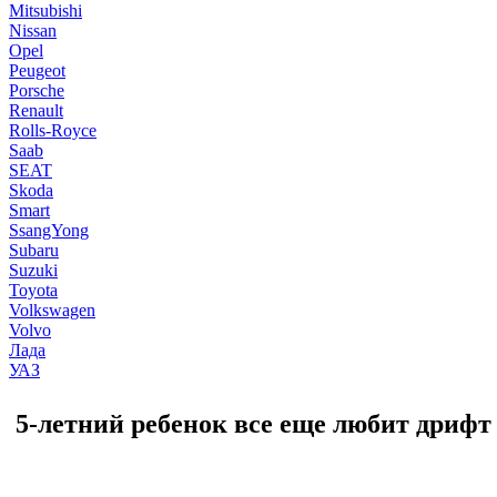
Mitsubishi
Nissan
Opel
Peugeot
Porsche
Renault
Rolls-Royce
Saab
SEAT
Skoda
Smart
SsangYong
Subaru
Suzuki
Toyota
Volkswagen
Volvo
Лада
УАЗ
5-летний ребенок все еще любит дрифт