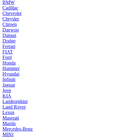
BMW
Cadillac
Chevrolet
Chrysler
Citroen
Daewoo
Datsun
Dodge
Ferrari
FIAT
Ford
Honda
Hummer
Hyundai
Infiniti
Jaguar
Jeep
KIA
Lamborghini
Land Rover
Lexus
Maserati
Mazda
Mercedes-Benz
MINI