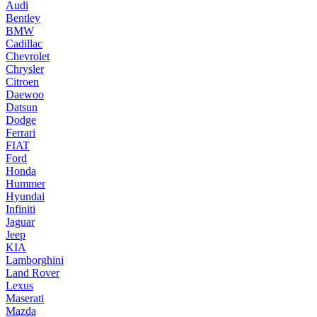
Audi
Bentley
BMW
Cadillac
Chevrolet
Chrysler
Citroen
Daewoo
Datsun
Dodge
Ferrari
FIAT
Ford
Honda
Hummer
Hyundai
Infiniti
Jaguar
Jeep
KIA
Lamborghini
Land Rover
Lexus
Maserati
Mazda