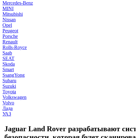
Mercedes-Benz
MINI
Mitsubishi
Nissan
Opel
Peugeot
Porsche
Renault
Rolls-Royce
Saab
SEAT
Skoda
Smart
SsangYong
Subaru
Suzuki
Toyota
Volkswagen
Volvo
Лада
УАЗ
Jaguar Land Rover разрабатывают сист
безопасности, которая будет сканирова