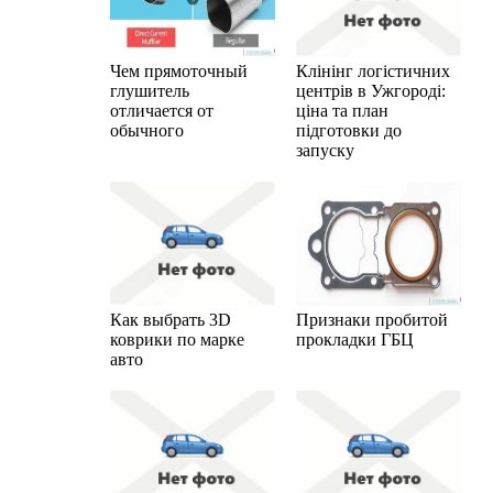
Чем прямоточный
Клінінг логістичних
глушитель
центрів в Ужгороді:
отличается от
ціна та план
обычного
підготовки до
запуску
Как выбрать 3D
Признаки пробитой
коврики по марке
прокладки ГБЦ
авто