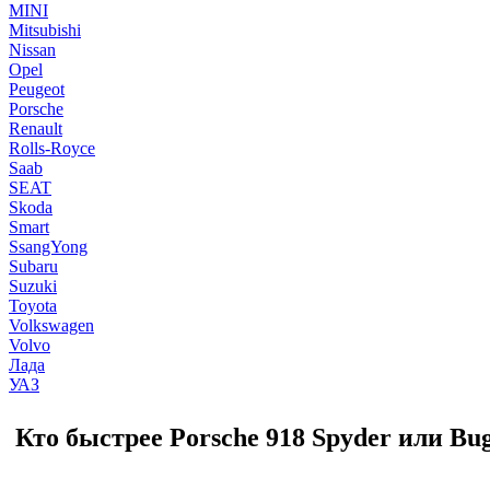
MINI
Mitsubishi
Nissan
Opel
Peugeot
Porsche
Renault
Rolls-Royce
Saab
SEAT
Skoda
Smart
SsangYong
Subaru
Suzuki
Toyota
Volkswagen
Volvo
Лада
УАЗ
Кто быстрее Porsche 918 Spyder или Bug