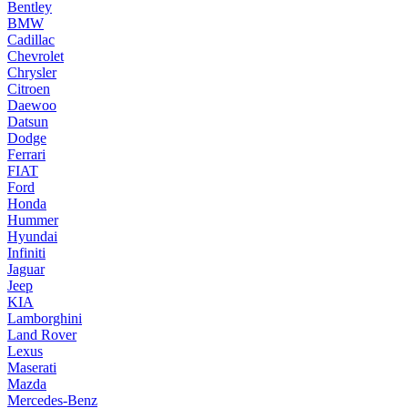
Bentley
BMW
Cadillac
Chevrolet
Chrysler
Citroen
Daewoo
Datsun
Dodge
Ferrari
FIAT
Ford
Honda
Hummer
Hyundai
Infiniti
Jaguar
Jeep
KIA
Lamborghini
Land Rover
Lexus
Maserati
Mazda
Mercedes-Benz