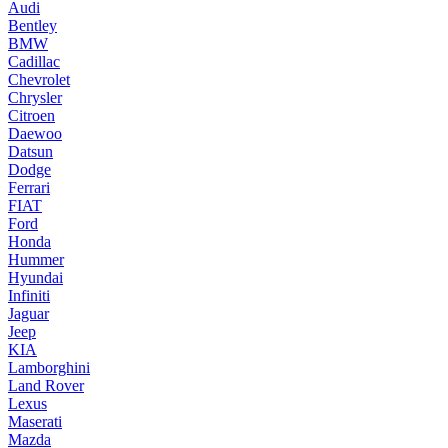
Audi
Bentley
BMW
Cadillac
Chevrolet
Chrysler
Citroen
Daewoo
Datsun
Dodge
Ferrari
FIAT
Ford
Honda
Hummer
Hyundai
Infiniti
Jaguar
Jeep
KIA
Lamborghini
Land Rover
Lexus
Maserati
Mazda