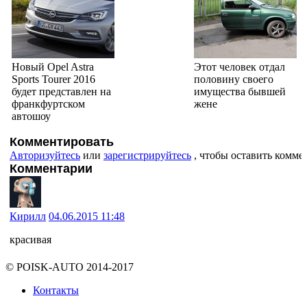
Новый Opel Astra
Этот человек отдал
Sports Tourer 2016
половину своего
будет представлен на
имущества бывшей
франкфуртском
жене
автошоу
Комментировать
Авторизуйтесь
или
зарегистрируйтесь
, чтобы оставить комме
Комментарии
Кирилл
04.06.2015 11:48
красивая
© POISK-
AUTO
2014-2017
Контакты