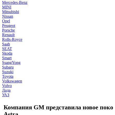
Mercedes-Benz
MINI
Mitsubishi
Nissan
Opel
Peugeot
Porsche
Renault
Rolls-Royce
Saab
SEAT
Skoda
Smart
SsangYong
Subaru
Suzuki
Toyota
Volkswagen
Volvo
Лада
УАЗ
Компания GM представила новое покол
Astra