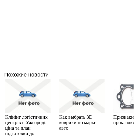
Похожие новости
Клінінг логістичних
Как выбрать 3D
Признаки 
центрів в Ужгороді:
коврики по марке
прокладки
ціна та план
авто
підготовки до