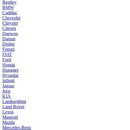
Bentley
BMW
Cadillac
Chevrolet
Chrysler
Citroen
Daewoo
Datsun
Dodge
Ferrari
FIAT
Ford
Honda
Hummer
Hyundai
Infiniti
Jaguar
Jeep
KIA
Lamborghini
Land Rover
Lexus
Maserati
Mazda
Mercedes-Benz