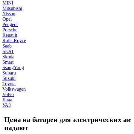
MINI
Mitsubishi
Nissan
Opel
Peugeot
Porsche
Renault
Rolls-Royce
Saab
SEAT
Skoda
Smart
SsangYong
Subaru
Suzuki
Toyota
Volkswagen
Volvo
Лада
УАЗ
Цена на батареи для электрических ав
падают