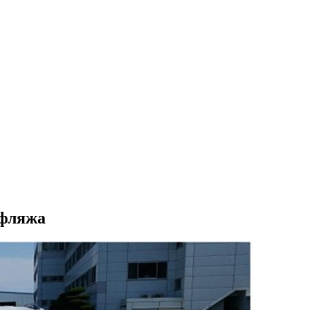
уфляжа