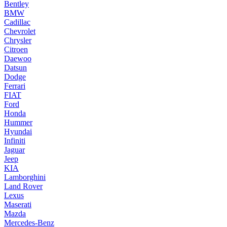
Bentley
BMW
Cadillac
Chevrolet
Chrysler
Citroen
Daewoo
Datsun
Dodge
Ferrari
FIAT
Ford
Honda
Hummer
Hyundai
Infiniti
Jaguar
Jeep
KIA
Lamborghini
Land Rover
Lexus
Maserati
Mazda
Mercedes-Benz