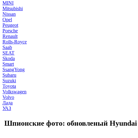
MINI
Mitsubishi
Nissan
Opel
Peugeot
Porsche
Renault
Rolls-Royce
Saab
SEAT
Skoda
Smart
SsangYong
Subaru
Suzuki
Toyota
Volkswagen
Volvo
Лада
УАЗ
Шпионские фото: обновленый Hyundai 