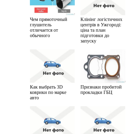
Чем прямоточный
Клінінг логістичних
глушитель
центрів в Ужгороді:
отличается от
ціна та план
обычного
підготовки до
запуску
Как выбрать 3D
Признаки пробитой
коврики по марке
прокладки ГБЦ
авто