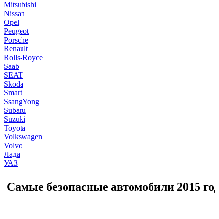
Mitsubishi
Nissan
Opel
Peugeot
Porsche
Renault
Rolls-Royce
Saab
SEAT
Skoda
Smart
SsangYong
Subaru
Suzuki
Toyota
Volkswagen
Volvo
Лада
УАЗ
Cамые безопасные автомобили 2015 го