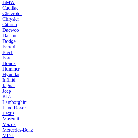
BMW
Cadillac
Chevrolet
Chrysler
Citroen
Daewoo
Datsun
Dodge
Ferrari
FIAT
Ford
Honda
Hummer
Hyundai
Infiniti
Jaguar
Jeep
KIA
Lamborghini
Land Rover
Lexus
Maserati
Mazda
Mercedes-Benz
MINI