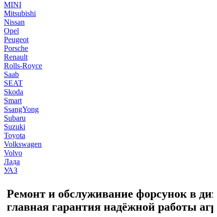
MINI
Mitsubishi
Nissan
Opel
Peugeot
Porsche
Renault
Rolls-Royce
Saab
SEAT
Skoda
Smart
SsangYong
Subaru
Suzuki
Toyota
Volkswagen
Volvo
Лада
УАЗ
Ремонт и обслуживание форсунок в диз
главная гарантия надёжной работы агр