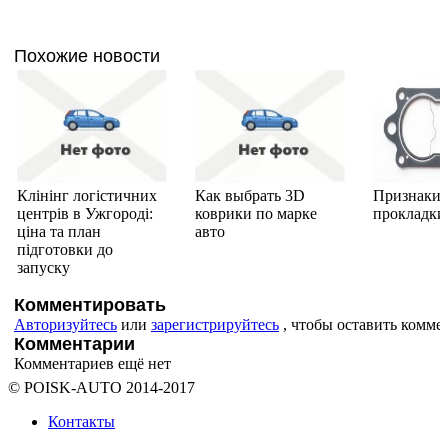
Похожие новости
Клінінг логістичних
Как выбрать 3D
Признаки 
центрів в Ужгороді:
коврики по марке
прокладки
ціна та план
авто
підготовки до
запуску
Комментировать
Авторизуйтесь
или
зарегистрируйтесь
, чтобы оставить комме
Комментарии
Комментариев ещё нет
© POISK-
AUTO
2014-2017
Контакты