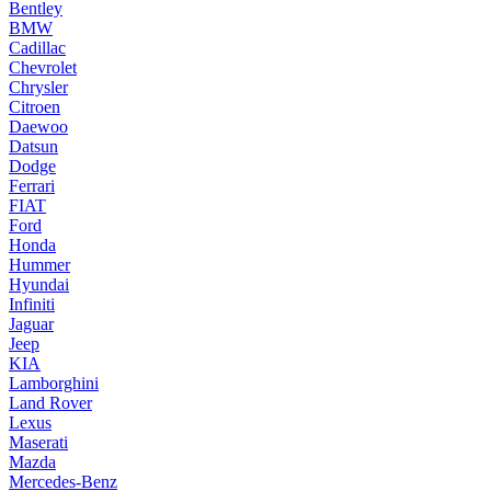
Bentley
BMW
Cadillac
Chevrolet
Chrysler
Citroen
Daewoo
Datsun
Dodge
Ferrari
FIAT
Ford
Honda
Hummer
Hyundai
Infiniti
Jaguar
Jeep
KIA
Lamborghini
Land Rover
Lexus
Maserati
Mazda
Mercedes-Benz