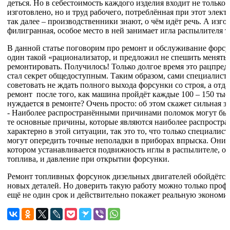
деться. Но в себестоимость каждого изделия входит не только 
изготовлено, но и труд рабочего, потреблённая при этот элек
так далее – производственники знают, о чём идёт речь. А изго
филигранная, особое место в ней занимает игла распылителя 
В данной статье поговорим про ремонт и обслуживание форсу
один такой «рационализатор, и предложил не спешить менять 
ремонтировать. Получилось! Только долгое время это рацпредл
стал секрет общедоступным. Таким образом, сами специалист
советовать не ждать полного выхода форсунки со строя, а отд
ремонт после того, как машина пройдёт каждые 100 – 150 тыс.
нуждается в ремонте? Очень просто: об этом скажет сильная 
- Наиболее распространёнными причинами поломок могут быть
те основные причины, которые являются наиболее распростра
характерно в этой ситуации, так это то, что только специали
могут опередить точные неполадки в приборах впрыска. Они 
котором устанавливается подвижность иглы в распылителе, о
топлива, и давление при открытии форсунки.
Ремонт топливных форсунок дизельных двигателей обойдётся 
новых деталей. Но доверить такую работу можно только проф
ещё не один срок и действительно покажет реальную экономи