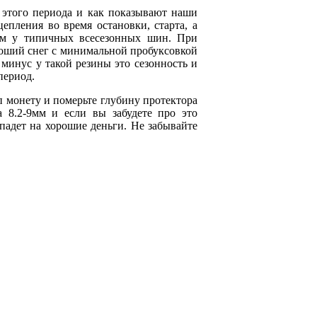
 этого периода и как показывают наши
пления во время остановки, старта, а
чем у типичных всесезонных шин. При
роший снег с минимальной пробуксовкой
минус у такой резины это сезонность и
период.
п монету и померьте глубину протектора
а 8.2-9мм и если вы забудете про это
падет на хорошие деньги. Не забывайте