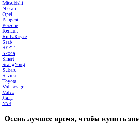
Mitsubishi
Nissan
Opel
Peugeot
Porsche
Renault
Rolls-Royce
Saab
SEAT
Skoda
Smart
SsangYong
Subaru
Suzuki
Toyota
Volkswagen
Volvo
Лада
УАЗ
Осень лучшее время, чтобы купить з