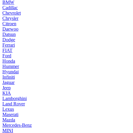
BMW
Cadillac
Chevrolet
Chrysler
Citroen
Daewoo
Datsun
Dodge
Ferrari
FIAT
Ford
Honda
Hummer
Hyundai
Infiniti
Jaguar
Jeep
KIA
Lamborghini
Land Rover
Lexus
Maserati
Mazda
Mercedes-Benz
MINI