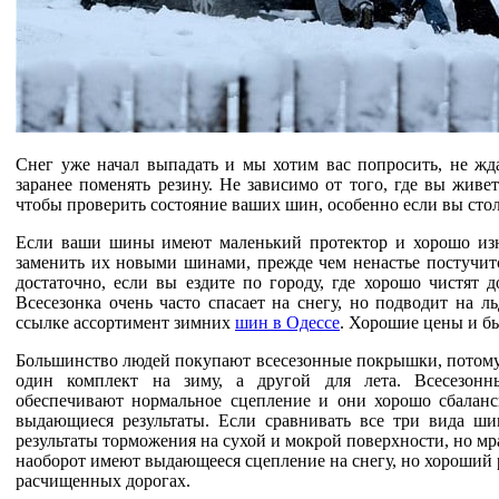
Снег уже начал выпадать и мы хотим вас попросить, не жда
заранее поменять резину. Не зависимо от того, где вы живет
чтобы проверить состояние ваших шин, особенно если вы стол
Если ваши шины имеют маленький протектор и хорошо изно
заменить их новыми шинами, прежде чем ненастье постучит
достаточно, если вы ездите по городу, где хорошо чистят 
Всесезонка очень часто спасает на снегу, но подводит на л
ссылке ассортимент зимних
шин в Одессе
. Хорошие цены и бы
Большинство людей покупают всесезонные покрышки, потому 
один комплект на зиму, а другой для лета. Всесезон
обеспечивают нормальное сцепление и они хорошо сбаланс
выдающиеся результаты. Если сравнивать все три вида ш
результаты торможения на сухой и мокрой поверхности, но мра
наоборот имеют выдающееся сцепление на снегу, но хороший 
расчищенных дорогах.