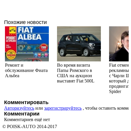
Похожие новости
Ремонт и
Во время визита
Fiat отмен
обслуживание Фиата
Папы Римского в
рекламный
Альбеа
США на аукцион
с Чарли Ш
выставят Fiat 500L
который д
продвигат
Spider
Комментировать
Авторизуйтесь
или
зарегистрируйтесь
, чтобы оставить комме
Комментарии
Комментариев ещё нет
© POISK-
AUTO
2014-2017