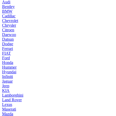
Audi
Bentley
BMW
Cadillac
Chevrolet
Chrysler
Citroen
Daewoo
Datsun
Dodge
Ferrari
FIAT
Ford
Honda
Hummer
Hyundai
Infiniti
Jaguar
Jeep
KIA
Lamborghini
Land Rover
Lexus
Maserati
Mazda