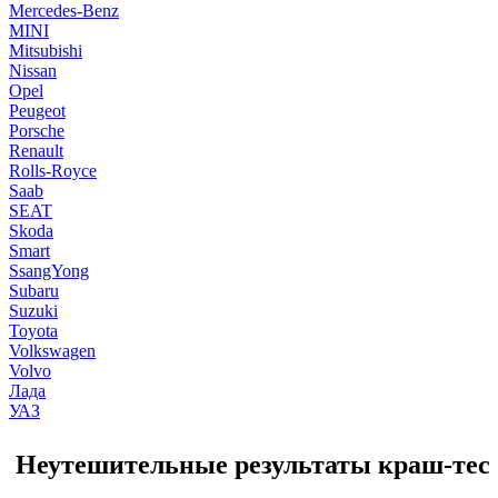
Mercedes-Benz
MINI
Mitsubishi
Nissan
Opel
Peugeot
Porsche
Renault
Rolls-Royce
Saab
SEAT
Skoda
Smart
SsangYong
Subaru
Suzuki
Toyota
Volkswagen
Volvo
Лада
УАЗ
Неутешительные результаты краш-тесто