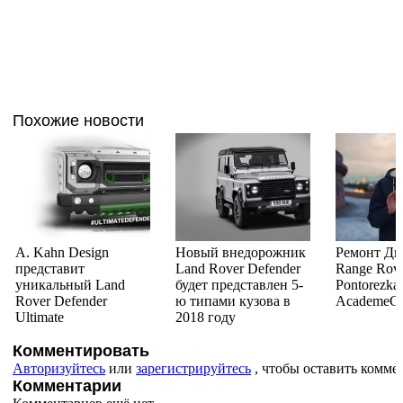
Похожие новости
A. Kahn Design
Новый внедорожник
Ремонт Дв
представит
Land Rover Defender
Range Rove
уникальный Land
будет представлен 5-
Pontorezka
Rover Defender
ю типами кузова в
AcademeG
Ultimate
2018 году
Комментировать
Авторизуйтесь
или
зарегистрируйтесь
, чтобы оставить комме
Комментарии