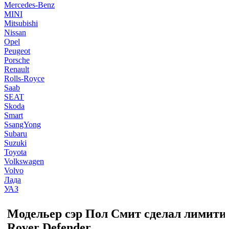
Mercedes-Benz
MINI
Mitsubishi
Nissan
Opel
Peugeot
Porsche
Renault
Rolls-Royce
Saab
SEAT
Skoda
Smart
SsangYong
Subaru
Suzuki
Toyota
Volkswagen
Volvo
Лада
УАЗ
Модельер сэр Пол Смит сделал лимити
Rover Defender