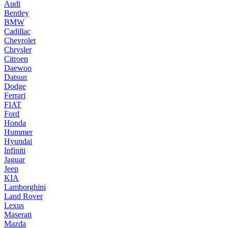
Audi
Bentley
BMW
Cadillac
Chevrolet
Chrysler
Citroen
Daewoo
Datsun
Dodge
Ferrari
FIAT
Ford
Honda
Hummer
Hyundai
Infiniti
Jaguar
Jeep
KIA
Lamborghini
Land Rover
Lexus
Maserati
Mazda